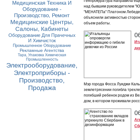
Генпрокуратура направила еще 
Медицинская Техника И
над бывшим руководителем "Ю
Оборудование -
"МЕНАТЕПа" Платоном Лебедев
Производство, Ремонт
объяснили активностью сторо
Медицинские Центры,
объем работы.
Салоны, Кабинеты
0
Оборудование Для Прачечных
И Химчисток
Ит
Промышленное Оборудование
де
Рекламные Агентства
Тара, Упаковка Химическая
Промышленность
Электрооборудование,
Электроприборы -
Производство,
Мэр города Фосса Луиджи Каль
Продажа
землетрясении погибла трехлет
погибший ребенок родом из Ве
дом, в котором проживали росс
0
Аг
Сб