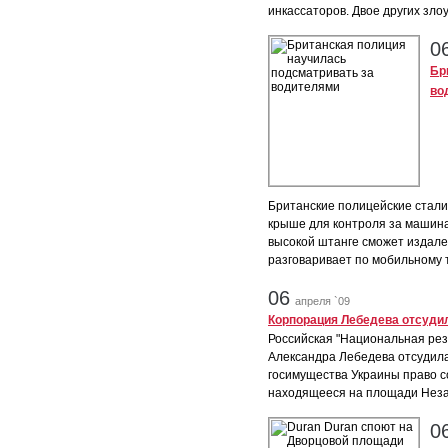
инкассаторов. Двое других зло
0
Бр
во
Британские полицейские стали
крыше для контроля за машина
высокой штанге сможет издале
разговаривает по мобильному т
06
апреля `09
Корпорация Лебедева отсудил
Российская "Национальная рез
Александра Лебедева отсудила
госимущества Украины право с
находящееся на площади Неза
0