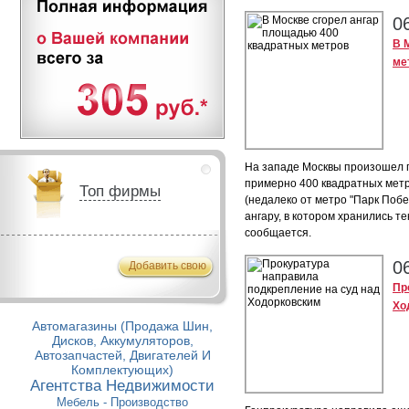
0
В 
ме
На западе Москвы произошел 
примерно 400 квадратных мет
Топ фирмы
(недалеко от метро "Парк Побе
ангару, в котором хранились т
сообщается.
0
Добавить свою
Пр
Хо
Автомагазины (Продажа Шин,
Дисков, Аккумуляторов,
Автозапчастей, Двигателей И
Комплектующих)
Агентства Недвижимости
Мебель - Производство