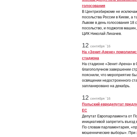
голосования
В Центризбиркоме не исключаю
посольства России в Киеве, а т
Львове в день голосования 18
посольство, и поджогов машин,
ЦИК Николай Лихачев.
12
сентября `16
На «Зенит-Арене» помолилис
стадиона
На стадионе «Зенит-Арена» в 
благополучном завершении стр
пояснили, что мероприятие бы
освящении недостроенного ста
запланировано на декабрь.
12
сентября `16
Польский евродепутат предл
ЕС
Депутат Европарламента от П
инициативой запретить въезд
По словам парламентария, «пр
мошеннические выборы». При э