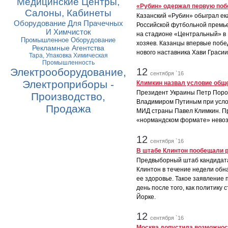
Медицинские Центры,
«Рубин» одержал первую поб
Салоны, Кабинеты
Казанский «Рубин» обыграл ек
Оборудование Для Прачечных
Российской футбольной премье
И Химчисток
на стадионе «Центральный» в К
Промышленное Оборудование
хозяев. Казанцы впервые побе
Рекламные Агентства
нового наставника Хави Грасии
Тара, Упаковка Химическая
Промышленность
Электрооборудование,
12
сентября `16
Электроприборы -
Климкин назвал условие общ
Президент Украины Петр Порош
Производство,
Владимиром Путиным при услови
Продажа
МИД страны Павел Климкин. При
«нормандском формате» невозм
12
сентября `16
В штабе Клинтон пообещали 
Предвыборный штаб кандидата
Клинтон в течение недели обн
ее здоровье. Такое заявление
день после того, как политику
Йорке.
12
сентября `16
Москва допустила возможност