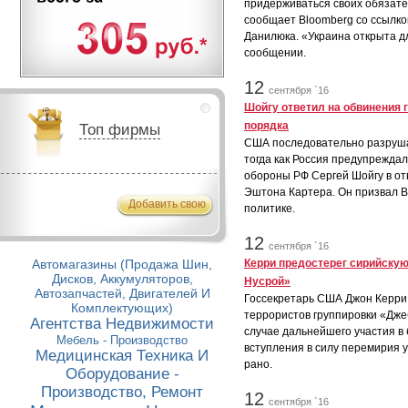
придерживаться своих обязате
сообщает Bloomberg со ссылк
Данилюка. «Украина открыта д
сообщении.
12
сентября `16
Шойгу ответил на обвинения 
порядка
Топ фирмы
США последовательно разруша
тогда как Россия предупреждал
обороны РФ Сергей Шойгу в от
Эштона Картера. Он призвал В
Добавить свою
политике.
12
сентября `16
Автомагазины (Продажа Шин,
Керри предостерег сирийскую
Дисков, Аккумуляторов,
Нусрой»
Автозапчастей, Двигателей И
Госсекретарь США Джон Керри
Комплектующих)
террористов группировки «Дже
Агентства Недвижимости
случае дальнейшего участия в 
Мебель - Производство
вступления в силу перемирия 
Медицинская Техника И
рано.
Оборудование -
Производство, Ремонт
12
сентября `16