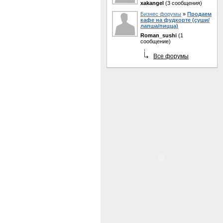
xakangel
(3 сообщения)
Бизнес форумы
»
Продаем
кафе на фудкорте (суши/
лапша/пицца)
Roman_sushi
(1
сообщение)
Все форумы