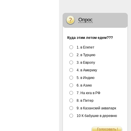
Опрос
Куда этим летом едем???
1. в Египет
2. в Турцию
3. в Европу
4. в Америку
5. в Индию
6. в Азию
7. На юга в РФ
8. в Питер
9. в Казанский аквапарк
10 К бабушке в деревню
Голосовать !