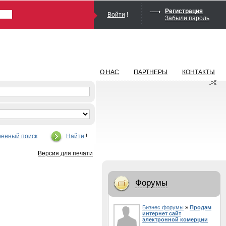
Регистрация
Войти
!
Забыли пароль
О НАС
ПАРТНЕРЫ
КОНТАКТЫ
енный поиск
Найти
!
Версия для печати
Форумы
Бизнес форумы
»
Продам
интернет сайт
электронной комерции