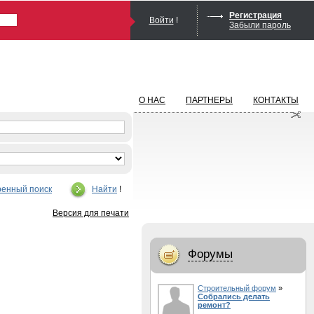
Регистрация
Войти
!
Забыли пароль
О НАС
ПАРТНЕРЫ
КОНТАКТЫ
енный поиск
Найти
!
Версия для печати
Форумы
Строительный форум
»
Собрались делать
ремонт?