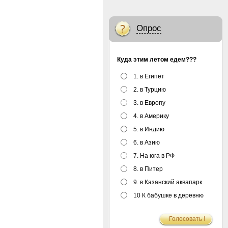
Опрос
Куда этим летом едем???
1. в Египет
2. в Турцию
3. в Европу
4. в Америку
5. в Индию
6. в Азию
7. На юга в РФ
8. в Питер
9. в Казанский аквапарк
10 К бабушке в деревню
Голосовать !