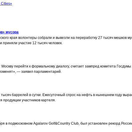
Cities»
ов» мусора
ярского края волонтеры собрали и вывезли на переработку 27 тысяч мешков 
и приняли участие 12 тысяч человек.
Москву перейти к формальному диалогу, считает зампред комитета Госдумы 
е изменят», — заявил парламентарий.
0 тысяч баррелей в сутки. Ежесуточный спрос на нефть в нынешнем году выр
я продукции участников картеля.
ября в подмосковном Agalarov Golf&Country Club, был установлен рекорд Рос