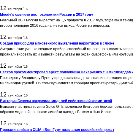
12
сентября `16
Moody's оценило рост экономики России в 2017 году
Реальный ВВП России вырастет на 1,5 процента в 2017 году, тогда как в тек
второй половине 2016 года начнется выход России из рецессии.
12
сентября `16
Создан прибор для мгновенного выявления наркотиков в слюне
Американские ученые создали прибор, способный мгновенно выявлять запре
проанализировать их и вывести результаты на экран смартфона или ноутбук
12
сентября `16
Песков прокомментировал арест полковника Захарченко с 9 миллиардам
Президенту Владимиру Путину предоставлена детальная информация по делу
миллиардам рублей. Об этом журналистам сообщил пресс-секретарь Дмитрий
12
сентября `16
Виктория Бекхэм накрасила моделей собственной косметикой
Бывшая участница группы Spice Girls, модельер Виктория Бекхэм представил
образов моделей на показе линейки одежды Бекхэм в Нью-Йорке.
12
сентября `16
Провалившийся в США «Бен-Гур» возглавил российский прокат