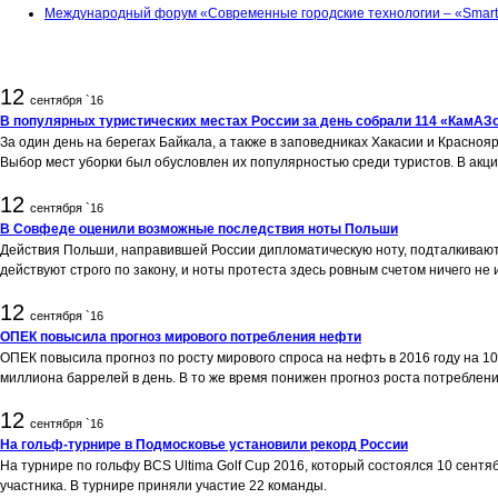
Международный форум «Современные городские технологии – «Smart 
12
сентября `16
В популярных туристических местах России за день собрали 114 «КамАЗ
За один день на берегах Байкала, а также в заповедниках Хакасии и Красно
Выбор мест уборки был обусловлен их популярностью среди туристов. В акци
12
сентября `16
В Совфеде оценили возможные последствия ноты Польши
Действия Польши, направившей России дипломатическую ноту, подталкивают 
действуют строго по закону, и ноты протеста здесь ровным счетом ничего н
12
сентября `16
ОПЕК повысила прогноз мирового потребления нефти
ОПЕК повысила прогноз по росту мирового спроса на нефть в 2016 году на 1
миллиона баррелей в день. В то же время понижен прогноз роста потреблени
12
сентября `16
На гольф-турнире в Подмосковье установили рекорд России
На турнире по гольфу BCS Ultima Golf Сup 2016, который состоялся 10 сент
участника. В турнире приняли участие 22 команды.