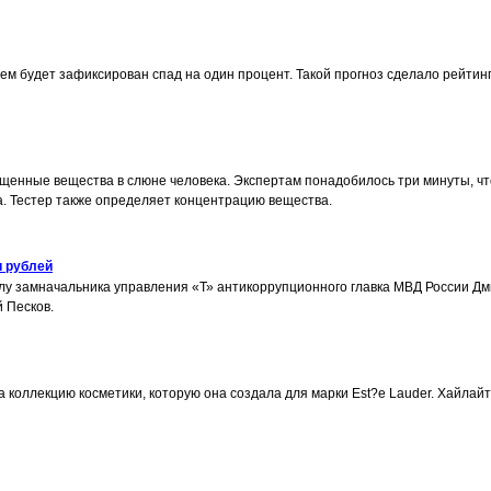
ущем будет зафиксирован спад на один процент. Такой прогноз сделало рейтин
щенные вещества в слюне человека. Экспертам понадобилось три минуты, ч
а. Тестер также определяет концентрацию вещества.
и рублей
 замначальника управления «Т» антикоррупционного главка МВД России Дмит
 Песков.
а коллекцию косметики, которую она создала для марки Est?e Lauder. Хайлай