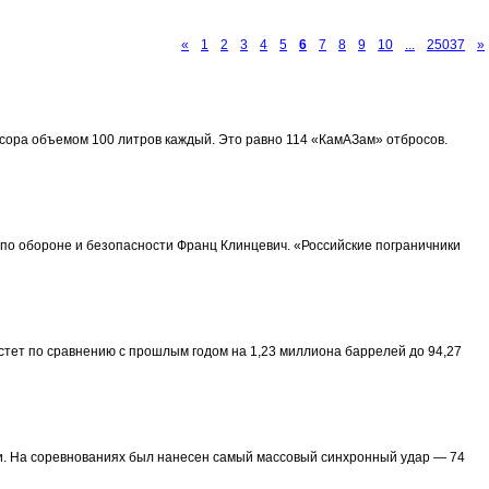
«
1
2
3
4
5
6
7
8
9
10
...
25037
»
мусора объемом 100 литров каждый. Это равно 114 «КамАЗам» отбросов.
по обороне и безопасности Франц Клинцевич. «Российские пограничники
астет по сравнению с прошлым годом на 1,23 миллиона баррелей до 94,27
сии. На соревнованиях был нанесен самый массовый синхронный удар — 74