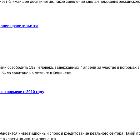
живет ближайшее десятилетие. Такое заявление сделал помощник российског
дание правительства
ии освободить 192 человека, задержанных 7 апреля за участие в погромах в 
 было зачитано на митинге в Кишиневе.
 экономики в 2010 году
озобновится инвестиционный спрос и кредитование реального сектора. Такой 
т вырасти на два-три процента.