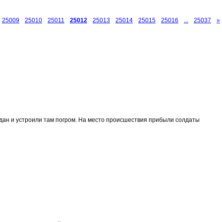
25009
25010
25011
25012
25013
25014
25015
25016
...
25037
»
рдан и устроили там погром. На место происшествия прибыли солдаты