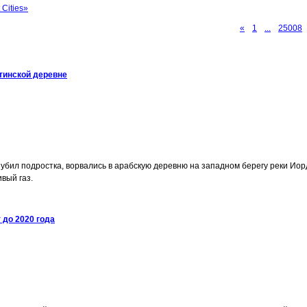
Cities»
«
1
...
25008
тинской деревне
 убил подростка, ворвались в арабскую деревню на западном берегу реки Ио
вый газ.
 до 2020 года