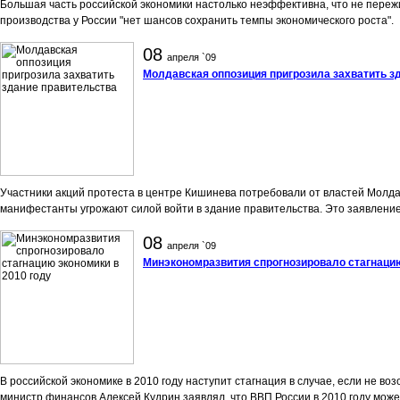
Большая часть российской экономики настолько неэффективна, что не пере
производства у России "нет шансов сохранить темпы экономического роста".
08
апреля `09
Молдавская оппозиция пригрозила захватить з
Участники акций протеста в центре Кишинева потребовали от властей Молдав
манифестанты угрожают силой войти в здание правительства. Это заявление
08
апреля `09
Минэкономразвития спрогнозировало стагнацию
В российской экономике в 2010 году наступит стагнация в случае, если не в
министр финансов Алексей Кудрин заявлял, что ВВП России в 2010 году може