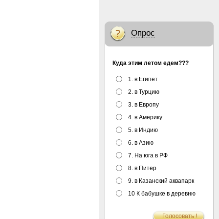
Опрос
Куда этим летом едем???
1. в Египет
2. в Турцию
3. в Европу
4. в Америку
5. в Индию
6. в Азию
7. На юга в РФ
8. в Питер
9. в Казанский аквапарк
10 К бабушке в деревню
Голосовать !