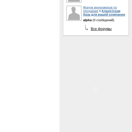
Форум менеджеров по
продажам
»
Клиентская
база для вашей компании
alpha
(0 сообщений)
Все форумы