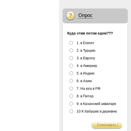
Опрос
Куда этим летом едем???
1. в Египет
2. в Турцию
3. в Европу
4. в Америку
5. в Индию
6. в Азию
7. На юга в РФ
8. в Питер
9. в Казанский аквапарк
10 К бабушке в деревню
Голосовать !