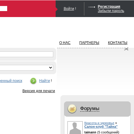
Регистрация
Войти
!
Забыли пароль
О НАС
ПАРТНЕРЫ
КОНТАКТЫ
енный поиск
Найти
!
Версия для печати
Форумы
Красота и здоровье
»
Салон-клуб "Тайна"
tainann
(5 сообщений)