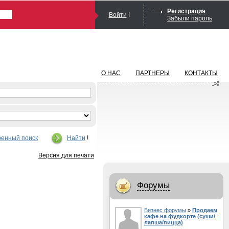
Регистрация
Войти
!
Забыли пароль
О НАС
ПАРТНЕРЫ
КОНТАКТЫ
енный поиск
Найти
!
Версия для печати
Форумы
Бизнес форумы
»
Продаем
кафе на фудкорте (суши/
лапша/пицца)