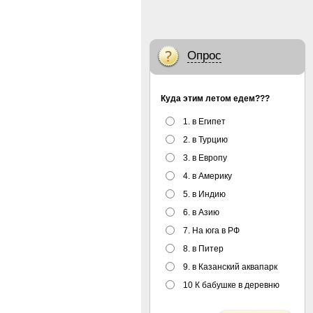
Опрос
Куда этим летом едем???
1. в Египет
2. в Турцию
3. в Европу
4. в Америку
5. в Индию
6. в Азию
7. На юга в РФ
8. в Питер
9. в Казанский аквапарк
10 К бабушке в деревню